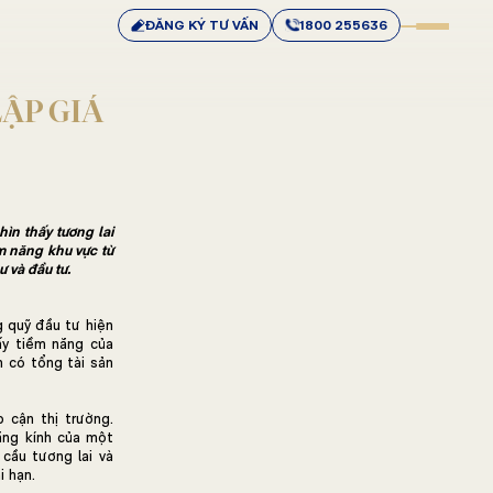
ĐĂNG KÝ TƯ VẤN
1800 255636
LẬP GIÁ
ìn thấy tương lai
m năng khu vực từ
ư và đầu tư.
g quỹ đầu tư hiện
ấy tiềm năng của
n có tổng tài sản
 cận thị trường.
ăng kính của một
cầu tương lai và
i hạn.