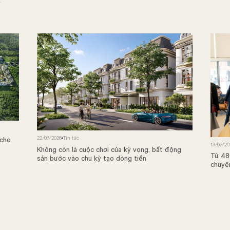
N
22/07/2026
Tin tức
 cho
13/07/20
Không còn là cuộc chơi của kỳ vọng, bất động
Từ 48
sản bước vào chu kỳ tạo dòng tiền
chuyê