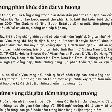
hững phân khúc dẫn dắt xu hướng
trước, khi Đà Nẵng đang trong giai đoạn đầu phát triển du lịch cao cấp,
Villas Da Nang, tạo bước ngoặt cho phân khúc biệt thự biển, biệt thự s
ăm 2010, The Garland và Nine South Estates dần ra mắt, tiên phong 
iêu chí về chuẩn mực sống cao cấp hiện nay.
y, thị trường chứng kiến sự nở rộ của khái niệm “nghỉ dưỡng tại nhà”. Nh
c, VinaLiving đã hoạch định hướng đi “resort lifestyle home” khác 
g phân khúc đặc thù này được khẳng định qua danh mục gần 20 dự án n
g cách nghỉ dưỡng, trải rộng tại nhiều tỉnh thành từ Quảng Nam (cũ), Đ
cũ), TP.HCM… Hoiana Shores Golf Villas, Fusion Resort & Villas Da Nang,
esort Quy Nhon, Maia Resort Ho Tram, Ixora Ho Tram… là những cái tên g
rải nghiệm đẳng cấp, thực chứng năng lực phát triển dự án và vận h
i bước đi của VinaLiving đều nhất quán về cách tiếp cận: chủ động đón
u thị trường. Ở góc độ này, “đi trước một nhịp” được xây dựng trên nền 
dự báo chu kỳ để thiết lập những chuẩn mực sống mới.
hững vùng đất giàu tiềm năng tăng trưởng
t của thiên nhiên nguyên bản đến những đô thị hiện đại, VinaLiving đã 
ại những tọa độ giàu tiềm năng. Với BĐS nghỉ dưỡng, đó là các vị trí s
ển, gần rừng, sân golf, hoặc nằm trong hành lang du lịch trọng điểm.