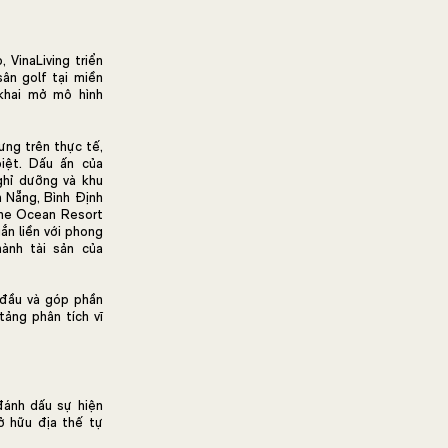
 VinaLiving triển
ân golf tại miền
khai mở mô hình
ưng trên thực tế,
biệt. Dấu ấn của
ghỉ dưỡng và khu
à Nẵng, Bình Định
 The Ocean Resort
ắn liền với phong
ành tài sản của
 đầu và góp phần
tảng phân tích vĩ
đánh dấu sự hiện
ở hữu địa thế tự