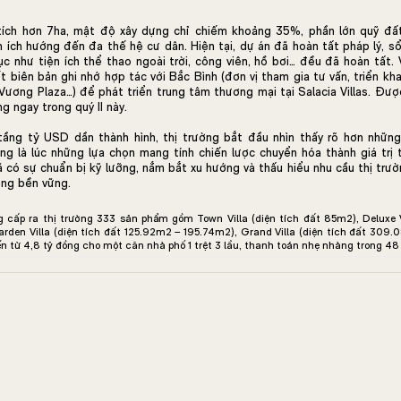
tích hơn 7ha, mật độ xây dựng chỉ chiếm khoảng 35%, phần lớn quỹ đ
ện ích hướng đến đa thế hệ cư dân. Hiện tại, dự án đã hoàn tất pháp lý, s
ục như tiện ích thể thao ngoài trời, công viên, hồ bơi… đều đã hoàn tất.
t biên bản ghi nhớ hợp tác với Bắc Bình (đơn vị tham gia tư vấn, triển kha
Vương Plaza…) để phát triển trung tâm thương mại tại Salacia Villas. Được
g ngay trong quý II này.
 tầng tỷ USD dần thành hình, thị trường bắt đầu nhìn thấy rõ hơn nhữn
g là lúc những lựa chọn mang tính chiến lược chuyển hóa thành giá trị
ã có sự chuẩn bị kỹ lưỡng, nắm bắt xu hướng và thấu hiểu nhu cầu thị trườ
ởng bền vững.
g cấp ra thị trường 333 sản phẩm gồm Town Villa (diện tích đất 85m2), Deluxe V
arden Villa (diện tích đất 125.92m2 – 195.74m2), Grand Villa (diện tích đất 309
ến từ 4,8 tỷ đồng cho một căn nhà phố 1 trệt 3 lầu, thanh toán nhẹ nhàng trong 48