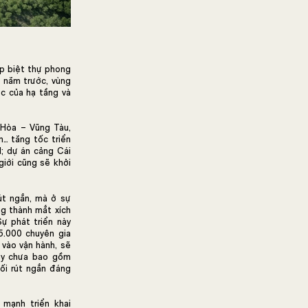
ợp biệt thự phong
u năm trước, vùng
ực của hạ tầng và
 Hòa – Vũng Tàu,
… tăng tốc triển
1; dự án cảng Cái
iới cũng sẽ khởi
út ngắn, mà ở sự
ng thành mắt xích
Sự phát triển này
5.000 chuyên gia
 vào vận hành, sẽ
này chưa bao gồm
ối rút ngắn đáng
mạnh triển khai