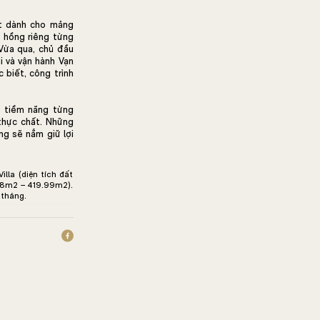
ất dành cho mảng
ổ hồng riêng từng
 Vừa qua, chủ đầu
i và vận hành Vạn
 biết, công trình
g tiềm năng từng
 thực chất. Những
ng sẽ nắm giữ lợi
illa (diện tích đất
.08m2 – 419.99m2).
 tháng.