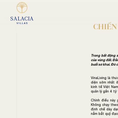
Bỏ
qua
nội
dung
CHIẾN 
Trong bất động s
của vùng đất. Đằ
buổi sơ khai. Đó 
VinaLiving là th
diện sớm nhất ở
kinh tế Việt Nam
quản lý gần 4 tỷ
Chính điều này 
Không chạy theo
định chế dày dạ
nắm bắt quỹ đạo 