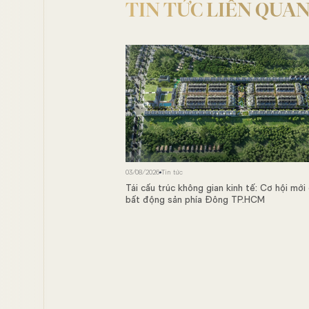
TIN TỨC LIÊN QUA
03/08/2026
Tin tức
Tái cấu trúc không gian kinh tế: Cơ hội mới
bất động sản phía Đông TP.HCM
alacia Villas, mang về
tỷ đồng