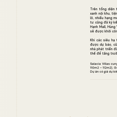
Trên tổng diện 
xanh nội khu, ti
lô, nhiều hạng m
tư cũng đã ký kế
Hạnh Mall, Hùng 
sẽ được khởi côn
Khi các siêu hạ
được dự báo, cũn
nhà phát triển đ
thế để tăng trư
Salacia Villas cun
110m2 – 112m2), G
Dự án có giá dự ki