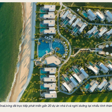
inaLiving đã trực tiếp phát triển gần 20 dự án nhà ở và nghỉ dưỡng tại nhiều tỉnh thà