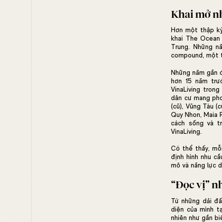
Khai mở n
Hơn một thập kỷ 
khai The Ocean 
Trung. Những n
compound, một t
Những năm gần đâ
hơn 15 năm trướ
VinaLiving tron
dân cư mang phon
(cũ), Vũng Tàu (
Quy Nhon, Maia R
cách sống và t
VinaLiving.
Có thể thấy, mỗ
định hình nhu cầ
mô và năng lực 
“Đọc vị” n
Từ những dải đấ
diện của mình t
nhiên như gần bi