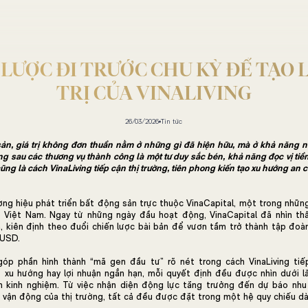
LƯỢC ĐI TRƯỚC CHU KỲ ĐỂ TẠO 
TRỊ CỦA VINALIVING
26/03/2026
Tin tức
ản, giá trị không đơn thuần nằm ở những gì đã hiện hữu, mà ở khả năng nh
ng sau các thương vụ thành công là một tư duy sắc bén, khả năng đọc vị tiề
cũng là cách VinaLiving tiếp cận thị trường, tiên phong kiến tạo xu hướng an c
ương hiệu phát triển bất động sản trực thuộc VinaCapital, một trong nhữn
 Việt Nam. Ngay từ những ngày đầu hoạt động, VinaCapital đã nhìn th
, kiên định theo đuổi chiến lược bài bản để vươn tầm trở thành tập đoà
 USD.
góp phần hình thành “mã gen đầu tư” rõ nét trong cách VinaLiving tiếp
 xu hướng hay lợi nhuận ngắn hạn, mỗi quyết định đều được nhìn dưới l
n kinh nghiệm. Từ việc nhận diện động lực tăng trưởng đến dự báo nhu 
vận động của thị trường, tất cả đều được đặt trong một hệ quy chiếu dà