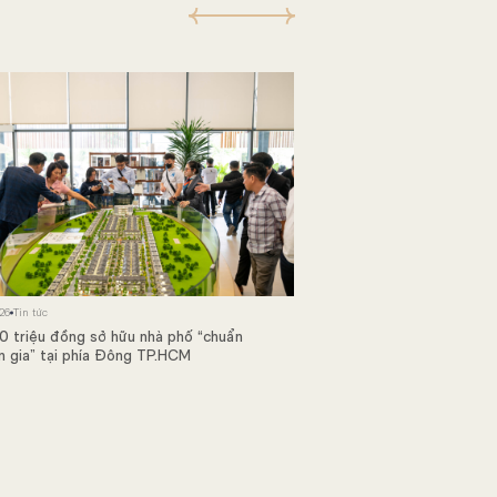
19/05/2026
Tin tức
Chính sách cam kết tiề
26
Tin tức
sức hút cho Salacia Vill
0 triệu đồng sở hữu nhà phố “chuẩn
n gia” tại phía Đông TP.HCM