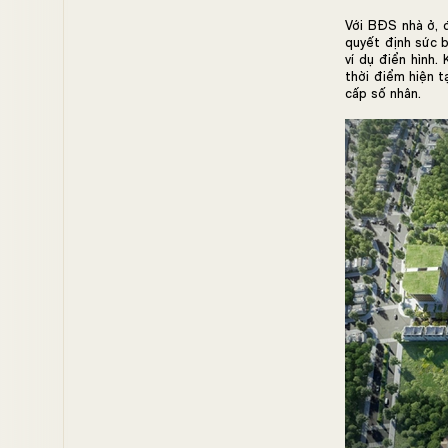
Với BĐS nhà ở, đ
quyết định sức b
ví dụ điển hình.
thời điểm hiện t
cấp số nhân.