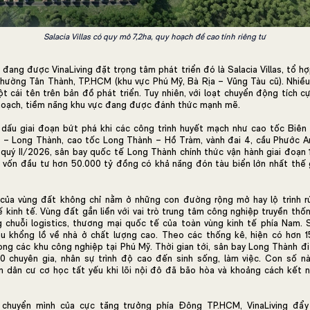
Salacia Villas có quy mô 7,2ha, quy hoạch đề cao tính riêng tư
đang được VinaLiving đặt trọng tâm phát triển đó là Salacia Villas, tổ h
phường Tân Thành, TP.HCM (khu vực Phú Mỹ, Bà Rịa – Vũng Tàu cũ). Nhiề
ột cái tên trên bản đồ phát triển. Tuy nhiên, với loạt chuyển động tích c
hoạch, tiềm năng khu vực đang được đánh thức mạnh mẽ.
ấu giai đoạn bứt phá khi các công trình huyết mạch như cao tốc Biên
 – Long Thành, cao tốc Long Thành – Hồ Tràm, vành đai 4, cầu Phước An
 quý II/2026, sân bay quốc tế Long Thành chính thức vận hành giai đoạn 
 vốn đầu tư hơn 50.000 tỷ đồng có khả năng đón tàu biển lớn nhất thế g
của vùng đất không chỉ nằm ở những con đường rộng mở hay lộ trình r
ế kinh tế. Vùng đất gắn liền với vai trò trung tâm công nghiệp truyền thố
 chuỗi logistics, thương mại quốc tế của toàn vùng kinh tế phía Nam. 
u khổng lồ về nhà ở chất lượng cao. Theo các thống kê, hiện có hơn 1
ong các khu công nghiệp tại Phú Mỹ. Thời gian tới, sân bay Long Thành đi
0 chuyên gia, nhân sự trình độ cao đến sinh sống, làm việc. Con số 
n dân cư cơ học tất yếu khi lõi nội đô đã bão hòa và khoảng cách kết n
 chuyển mình của cực tăng trưởng phía Đông TP.HCM, VinaLiving đẩy 