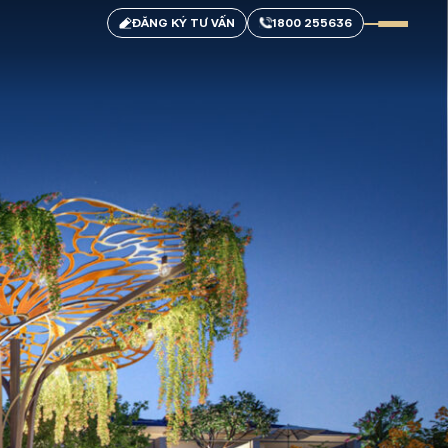
ĐĂNG KÝ TƯ VẤN
1800 255636