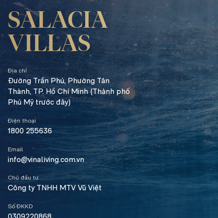
SALACIA
VILLAS
Địa chỉ
Đường Trần Phú,
Phường Tân
Thành, TP. Hồ Chí Minh (Thành phố
Phú Mỹ trước đây)
Điện thoại
1800 255636
Email
info@vinaliving.com.vn
Chủ đầu tư
Công ty TNHH MTV Vũ Việt
Số ĐKKD
0309220868