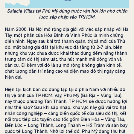
Salacia Villas tại Phú Mỹ đứng trước vận hội lớn nhờ chiến
lược sáp nhập vào TP.HCM.
Năm 2008, Hà Nội mở rộng địa giới với việc sáp nhập với Hà
Tây, một phần của Hòa Bình và Vĩnh Phúc là minh chứng
điển hình. Ngay sau khi trở thành quận, thị xã mới của Thủ
đô, mặt bằng giá đất tại khu vực đã tăng từ 2-7 lần, biến
những khu vực chưa được khai thác đúng tiềm năng thành
trung tâm đô thị sầm uất, thu hút mạnh mẽ dòng vốn và
dân cư. Đi kèm với đó là sự mở rộng không gian kinh tế,
chất lượng dân trí nâng cao và diện mạo đô thị ngày càng
hiện đại.
Hiện tại, kịch bản đó đang lặp lại ở phía Nam với nhiều đô
thị vệ tinh của TP.HCM. Vậy, Phú Mỹ (Bà Rịa – Vũng Tàu),
nay thuộc phường Tân Thành, TP HCM, sẽ được hưởng lợi
như thế nào? Sau khi sáp nhập, khu vực này giữ vai trò hạt
nhân công nghiệp – cảng biển quốc tế của siêu đô thị, kết
nối trực tiếp các tuyến cao tốc gồm Biên Hòa – Vũng Tàu,
Bến Lức – Long Thành, Long Thành – Hồ Tràm và sân bay
quốc tế Long Thành. Nhờ lợi thế đó, Phú Mỹ đang thu hút