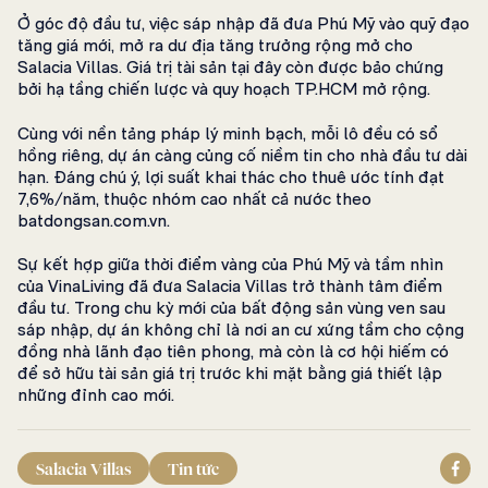
Ở góc độ đầu tư, việc sáp nhập đã đưa Phú Mỹ vào quỹ đạo
tăng giá mới, mở ra dư địa tăng trưởng rộng mở cho
Salacia Villas. Giá trị tài sản tại đây còn được bảo chứng
bởi hạ tầng chiến lược và quy hoạch TP.HCM mở rộng.
Cùng với nền tảng pháp lý minh bạch, mỗi lô đều có sổ
hồng riêng, dự án càng củng cố niềm tin cho nhà đầu tư dài
hạn. Đáng chú ý, lợi suất khai thác cho thuê ước tính đạt
7,6%/năm, thuộc nhóm cao nhất cả nước theo
batdongsan.com.vn.
Sự kết hợp giữa thời điểm vàng của Phú Mỹ và tầm nhìn
của VinaLiving đã đưa Salacia Villas trở thành tâm điểm
đầu tư. Trong chu kỳ mới của bất động sản vùng ven sau
sáp nhập, dự án không chỉ là nơi an cư xứng tầm cho cộng
đồng nhà lãnh đạo tiên phong, mà còn là cơ hội hiếm có
để sở hữu tài sản giá trị trước khi mặt bằng giá thiết lập
những đỉnh cao mới.
Salacia Villas
Tin tức