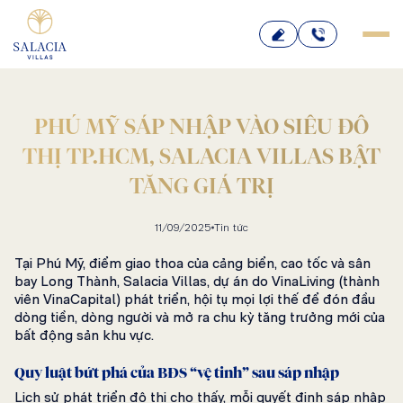
Bỏ
qua
nội
dung
PHÚ MỸ SÁP NHẬP VÀO SIÊU ĐÔ
THỊ TP.HCM, SALACIA VILLAS BẬT
TĂNG GIÁ TRỊ
11/09/2025
Tin tức
Tại Phú Mỹ, điểm giao thoa của cảng biển, cao tốc và sân
bay Long Thành, Salacia Villas, dự án do VinaLiving (thành
viên VinaCapital) phát triển, hội tụ mọi lợi thế để đón đầu
dòng tiền, dòng người và mở ra chu kỳ tăng trưởng mới của
bất động sản khu vực.
Quy luật bứt phá của BĐS “vệ tinh” sau sáp nhập
Lịch sử phát triển đô thị cho thấy, mỗi quyết định sáp nhập