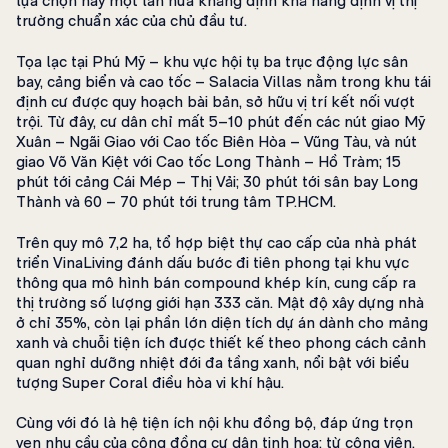
lựa chọn này một lần nữa khẳng định khả năng định vị thị
trường chuẩn xác của chủ đầu tư.
Tọa lạc tại Phú Mỹ – khu vực hội tụ ba trục động lực sân
bay, cảng biển và cao tốc – Salacia Villas nằm trong khu tái
định cư được quy hoạch bài bản, sở hữu vị trí kết nối vượt
trội. Từ đây, cư dân chỉ mất 5–10 phút đến các nút giao Mỹ
Xuân – Ngãi Giao với Cao tốc Biên Hòa – Vũng Tàu, và nút
giao Võ Văn Kiệt với Cao tốc Long Thành – Hồ Tràm; 15
phút tới cảng Cái Mép – Thị Vải; 30 phút tới sân bay Long
Thành và 60 – 70 phút tới trung tâm TP.HCM.
Trên quy mô 7,2 ha, tổ hợp biệt thự cao cấp của nhà phát
triển VinaLiving đánh dấu bước đi tiên phong tại khu vực
thông qua mô hình bán compound khép kín, cung cấp ra
thị trường số lượng giới hạn 333 căn. Mật độ xây dựng nhà
ở chỉ 35%, còn lại phần lớn diện tích dự án dành cho mảng
xanh và chuỗi tiện ích được thiết kế theo phong cách cảnh
quan nghỉ dưỡng nhiệt đới đa tầng xanh, nổi bật với biểu
tượng Super Coral điều hòa vi khí hậu.
Cùng với đó là hệ tiện ích nội khu đồng bộ, đáp ứng trọn
vẹn nhu cầu của cộng đồng cư dân tinh hoa: từ công viên,