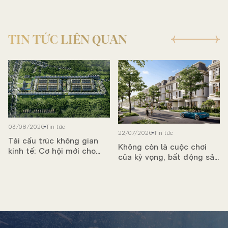
TIN TỨC LIÊN QUAN
03/08/2026
Tin tức
22/07/2026
Tin tức
Tái cấu trúc không gian
Không còn là cuộc chơi
kinh tế: Cơ hội mới cho
của kỳ vọng, bất động sản
bất động sản phía Đông
bước vào chu kỳ tạo dòng
TP.HCM
tiền