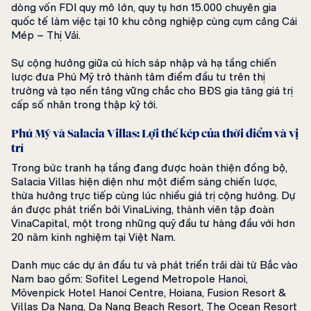
dòng vốn FDI quy mô lớn, quy tụ hơn 15.000 chuyên gia
quốc tế làm việc tại 10 khu công nghiệp cùng cụm cảng Cái
Mép – Thị Vải.
Sự cộng hưởng giữa cú hích sáp nhập và hạ tầng chiến
lược đưa Phú Mỹ trở thành tâm điểm đầu tư trên thị
trường và tạo nền tảng vững chắc cho BĐS gia tăng giá trị
cấp số nhân trong thập kỷ tới.
Phú Mỹ và Salacia Villas: Lợi thế kép của thời điểm và vị
trí
Trong bức tranh hạ tầng đang được hoàn thiện đồng bộ,
Salacia Villas hiện diện như một điểm sáng chiến lược,
thừa hưởng trực tiếp cùng lúc nhiều giá trị cộng hưởng. Dự
án được phát triển bởi VinaLiving, thành viên tập đoàn
VinaCapital, một trong những quỹ đầu tư hàng đầu với hơn
20 năm kinh nghiệm tại Việt Nam.
Danh mục các dự án đầu tư và phát triển trải dài từ Bắc vào
Nam bao gồm: Sofitel Legend Metropole Hanoi,
Mövenpick Hotel Hanoi Centre​, Hoiana, Fusion Resort &
Villas Da Nang, Da Nang Beach Resort, The Ocean Resort