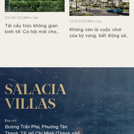
03/08/2026
Tin tức
22/07/2026
Tin tức
Tái cấu trúc không gian
Không còn là cuộc chơi
kinh tế: Cơ hội mới cho
của kỳ vọng, bất động sản
bất động sản phía Đông
bước vào chu kỳ tạo dòng
TP.HCM
tiền
SALACIA
VILLAS
Địa chỉ
Đường Trần Phú,
Phường Tân
Thành, TP. Hồ Chí Minh (Thành phố