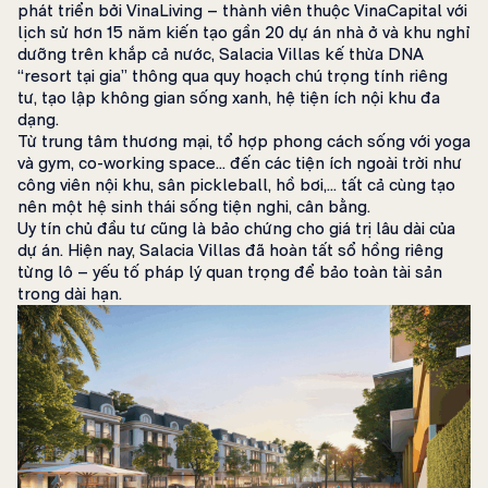
phát triển bởi VinaLiving – thành viên thuộc VinaCapital với
lịch sử hơn 15 năm kiến tạo gần 20 dự án nhà ở và khu nghỉ
dưỡng trên khắp cả nước, Salacia Villas kế thừa DNA
“resort tại gia” thông qua quy hoạch chú trọng tính riêng
tư, tạo lập không gian sống xanh, hệ tiện ích nội khu đa
dạng.
Từ trung tâm thương mại, tổ hợp phong cách sống với yoga
và gym, co-working space… đến các tiện ích ngoài trời như
công viên nội khu, sân pickleball, hồ bơi,… tất cả cùng tạo
nên một hệ sinh thái sống tiện nghi, cân bằng.
Uy tín chủ đầu tư cũng là bảo chứng cho giá trị lâu dài của
dự án. Hiện nay, Salacia Villas đã hoàn tất sổ hồng riêng
từng lô – yếu tố pháp lý quan trọng để bảo toàn tài sản
trong dài hạn.