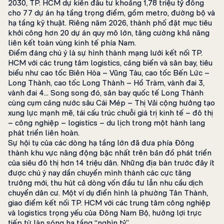
2030, TP. HCM dự kiến đầu tư khoảng 1,78 triệu tỷ đồng
cho 77 dự án hạ tầng trọng điểm, gồm metro, đường bộ và
hạ tầng kỹ thuật. Riêng năm 2026, thành phố đặt mục tiêu
khởi công hơn 20 dự án quy mô lớn, tăng cường khả năng
liên kết toàn vùng kinh tế phía Nam.
Điểm đáng chú ý là sự hình thành mạng lưới kết nối TP.
HCM với các trung tâm logistics, cảng biển và sân bay, tiêu
biểu như cao tốc Biên Hòa – Vũng Tàu, cao tốc Bến Lức –
Long Thành, cao tốc Long Thành – Hồ Tràm, vành đai 3,
vành đai 4… Song song đó, sân bay quốc tế Long Thành
cùng cụm cảng nước sâu Cái Mép – Thị Vải cộng hưởng tạo
xung lực mạnh mẽ, tái cấu trúc chuỗi giá trị kinh tế – đô thị
– công nghiệp – logistics – du lịch trong một hành lang
phát triển liên hoàn.
Sự hội tụ của các dòng hạ tầng lớn đã đưa phía Đông
thành khu vực năng động bậc nhất trên bản đồ phát triển
của siêu đô thị hơn 14 triệu dân. Những địa bàn trước đây ít
được chú ý nay dần chuyển mình thành các cực tăng
trưởng mới, thu hút cả dòng vốn đầu tư lẫn nhu cầu dịch
chuyển dân cư. Một ví dụ điển hình là phường Tân Thành,
giao điểm kết nối TP. HCM với các trung tâm công nghiệp
và logistics trọng yếu của Đông Nam Bộ, hưởng lợi trực
tiếp từ làn sóng hạ tầng “nghìn tỷ”.