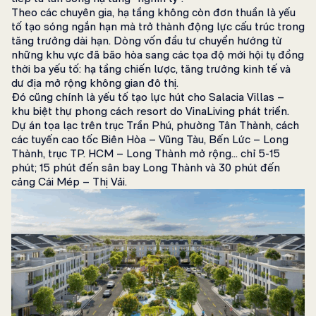
Theo các chuyên gia, hạ tầng không còn đơn thuần là yếu
tố tạo sóng ngắn hạn mà trở thành động lực cấu trúc trong
tăng trưởng dài hạn. Dòng vốn đầu tư chuyển hướng từ
những khu vực đã bão hòa sang các tọa độ mới hội tụ đồng
thời ba yếu tố: hạ tầng chiến lược, tăng trưởng kinh tế và
dư địa mở rộng không gian đô thị.
Đó cũng chính là yếu tố tạo lực hút cho Salacia Villas –
khu biệt thự phong cách resort do VinaLiving phát triển.
Dự án tọa lạc trên trục Trần Phú, phường Tân Thành, cách
các tuyến cao tốc Biên Hòa – Vũng Tàu, Bến Lức – Long
Thành, trục TP. HCM – Long Thành mở rộng… chỉ 5-15
phút; 15 phút đến sân bay Long Thành và 30 phút đến
cảng Cái Mép – Thị Vải.