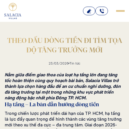
Bỏ
qua
nội
dung
THEO DẤU DÒNG TIỀN ĐI TÌM TỌA
ĐỘ TĂNG TRƯỞNG MỚI
23/03/2026
Tin tức
Nằm giữa điểm giao thoa của loạt hạ tầng lớn đang tăng
tốc hoàn thiện cùng quy hoạch bài bản, Salacia Villas trở
thành lựa chọn hàng đầu để an cư chuẩn nghỉ dưỡng, đón
đà tăng trưởng tại một trong những khu vực phát triển
năng động bậc nhất phía Đông TP. HCM.
Hạ tầng – La bàn dẫn hướng dòng tiền
Trong chiến lược phát triển dài hạn của TP. HCM, hạ tầng
là lực đẩy quan trọng để hình thành các vùng tăng trưởng
mới theo xu thế đa cực – đa trung tâm. Giai đoạn 2026-