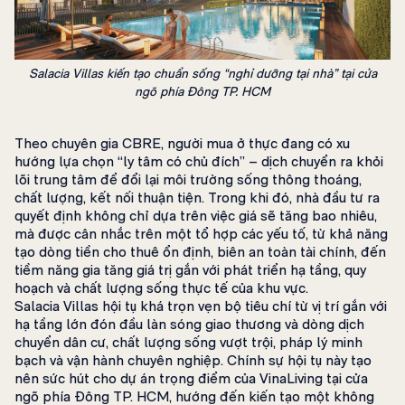
Salacia Villas kiến tạo chuẩn sống “nghỉ dưỡng tại nhà” tại cửa
ngõ phía Đông TP. HCM
Theo chuyên gia CBRE, người mua ở thực đang có xu
hướng lựa chọn “ly tâm có chủ đích” – dịch chuyển ra khỏi
lõi trung tâm để đổi lại môi trường sống thông thoáng,
chất lượng, kết nối thuận tiện. Trong khi đó, nhà đầu tư ra
quyết định không chỉ dựa trên việc giá sẽ tăng bao nhiêu,
mà được cân nhắc trên một tổ hợp các yếu tố, từ khả năng
tạo dòng tiền cho thuê ổn định, biên an toàn tài chính, đến
tiềm năng gia tăng giá trị gắn với phát triển hạ tầng, quy
hoạch và chất lượng sống thực tế của khu vực.
Salacia Villas hội tụ khá trọn vẹn bộ tiêu chí từ vị trí gắn với
hạ tầng lớn đón đầu làn sóng giao thương và dòng dịch
chuyển dân cư, chất lượng sống vượt trội, pháp lý minh
bạch và vận hành chuyên nghiệp. Chính sự hội tụ này tạo
nên sức hút cho dự án trọng điểm của VinaLiving tại cửa
ngõ phía Đông TP. HCM, hướng đến kiến tạo một không