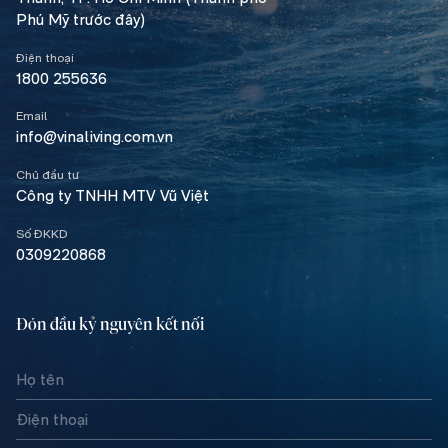
Phú Mỹ trước đây)
Điện thoại
1800 255636
Email
info@vinaliving.com.vn
Chủ đầu tư
Công ty TNHH MTV Vũ Việt
Số ĐKKD
0309220868
Đón đầu kỷ nguyên kết nối