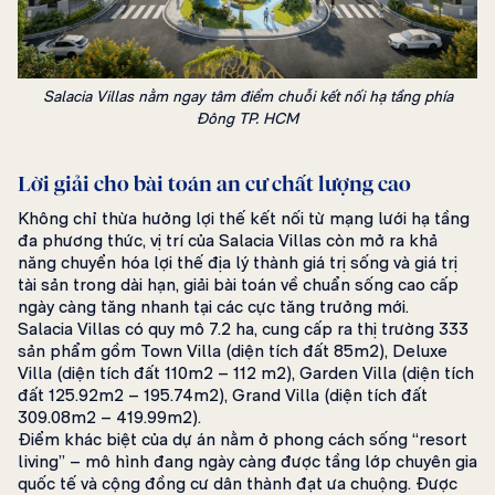
Salacia Villas nằm ngay tâm điểm chuỗi kết nối hạ tầng phía
Đông TP. HCM
Lời giải cho bài toán an cư chất lượng cao
Không chỉ thừa hưởng lợi thế kết nối từ mạng lưới hạ tầng
đa phương thức, vị trí của Salacia Villas còn mở ra khả
năng chuyển hóa lợi thế địa lý thành giá trị sống và giá trị
tài sản trong dài hạn, giải bài toán về chuẩn sống cao cấp
ngày càng tăng nhanh tại các cực tăng trưởng mới.
Salacia Villas có quy mô 7.2 ha, cung cấp ra thị trường 333
sản phẩm gồm Town Villa (diện tích đất 85m2), Deluxe
Villa (diện tích đất 110m2 – 112 m2), Garden Villa (diện tích
đất 125.92m2 – 195.74m2), Grand Villa (diện tích đất
309.08m2 – 419.99m2).
Điểm khác biệt của dự án nằm ở phong cách sống “resort
living” – mô hình đang ngày càng được tầng lớp chuyên gia
quốc tế và cộng đồng cư dân thành đạt ưa chuộng. Được