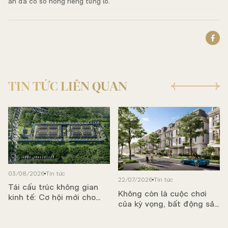
án đã có sổ hồng riêng từng lô.
TIN TỨC LIÊN QUAN
03/08/2026
Tin tức
22/07/2026
Tin tức
Tái cấu trúc không gian
Không còn là cuộc chơi
kinh tế: Cơ hội mới cho
của kỳ vọng, bất động sản
bất động sản phía Đông
bước vào chu kỳ tạo dòng
TP.HCM
tiền