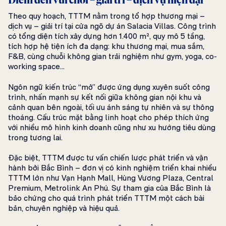
Điểm đến vui chơi – giải trí – dịch vụ hiện đại
Theo quy hoạch, TTTM nằm trong tổ hợp thương mại –
dịch vụ – giải trí tại cửa ngõ dự án Salacia Villas. Công trình
có tổng diện tích xây dựng hơn 1.400 m², quy mô 5 tầng,
tích hợp hệ tiện ích đa dạng: khu thương mại, mua sắm,
F&B, cùng chuỗi không gian trải nghiệm như gym, yoga, co-
working space…
Ngôn ngữ kiến trúc “mở” được ứng dụng xuyên suốt công
trình, nhấn mạnh sự kết nối giữa không gian nội khu và
cảnh quan bên ngoài, tối ưu ánh sáng tự nhiên và sự thông
thoáng. Cấu trúc mặt bằng linh hoạt cho phép thích ứng
với nhiều mô hình kinh doanh cũng như xu hướng tiêu dùng
trong tương lai.
Đặc biệt, TTTM được tư vấn chiến lược phát triển và vận
hành bởi Bắc Bình – đơn vị có kinh nghiệm triển khai nhiều
TTTM lớn như Vạn Hạnh Mall, Hùng Vương Plaza, Central
Premium, Metrolink An Phú. Sự tham gia của Bắc Bình là
bảo chứng cho quá trình phát triển TTTM một cách bài
bản, chuyên nghiệp và hiệu quả.