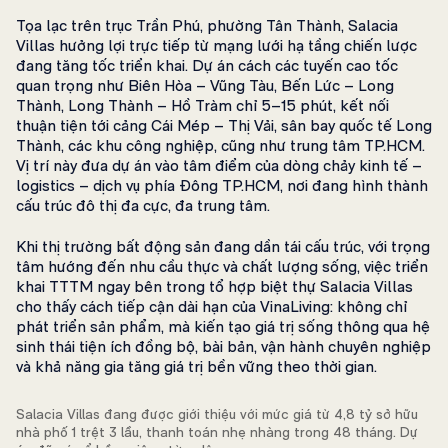
Tọa lạc trên trục Trần Phú, phường Tân Thành, Salacia
Villas hưởng lợi trực tiếp từ mạng lưới hạ tầng chiến lược
đang tăng tốc triển khai. Dự án cách các tuyến cao tốc
quan trọng như Biên Hòa – Vũng Tàu, Bến Lức – Long
Thành, Long Thành – Hồ Tràm chỉ 5–15 phút, kết nối
thuận tiện tới cảng Cái Mép – Thị Vải, sân bay quốc tế Long
Thành, các khu công nghiệp, cũng như trung tâm TP.HCM.
Vị trí này đưa dự án vào tâm điểm của dòng chảy kinh tế –
logistics – dịch vụ phía Đông TP.HCM, nơi đang hình thành
cấu trúc đô thị đa cực, đa trung tâm.
Khi thị trường bất động sản đang dần tái cấu trúc, với trọng
tâm hướng đến nhu cầu thực và chất lượng sống, việc triển
khai TTTM ngay bên trong tổ hợp biệt thự Salacia Villas
cho thấy cách tiếp cận dài hạn của VinaLiving: không chỉ
phát triển sản phẩm, mà kiến tạo giá trị sống thông qua hệ
sinh thái tiện ích đồng bộ, bài bản, vận hành chuyên nghiệp
và khả năng gia tăng giá trị bền vững theo thời gian.
Salacia Villas đang được giới thiệu với mức giá từ 4,8 tỷ sở hữu
nhà phố 1 trệt 3 lầu, thanh toán nhẹ nhàng trong 48 tháng. Dự