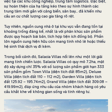
việc tại các khu công nghiệp, trung tâm logistics. Đặc biệt,
sự hoàn thiện của hạ tầng kéo theo sự hình thành các
trung tâm mới gắn với cảng biển, sân bay… đã khiến nhu
cầu an cư chất lượng cao gia tăng rõ rệt.
Tuy nhiên, nguồn cung nhà ở tại khu vực vẫn đang tồn tại
khoảng trống đáng kể, nhất là với phân khúc sản phẩm
được quy hoạch bài bản, tích hợp tiện ích đồng bộ. Phần
lớn nguồn cung hiện hữu còn mang tính nhỏ lẻ hoặc thiếu
hệ sinh thái dịch vụ đi kèm.
Trong bối cảnh đó, Salacia Villas nổi lên như một lời giải
mang tính chiến lược. Salacia Villas có quy mô 7.2ha, mật
độ xây dựng chỉ 35% với số lượng sản phẩm giới hạn 333
sản phẩm gồm Town Villa (diện tích đất 85m2), Deluxe
Villa (diện tích đất 110 – 112 m2), Garden Villa (diện tích
đất 125.92 – 195.74m2), Grand Villa (diện tích đất 309.08 –
419.99m2), đáp ứng nhu cầu của nhóm khách hàng có yêu
cầu khắt khe về không gian sống và tính riêng tư.