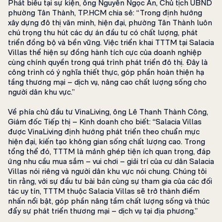
Phát biểu tại sự kiện, ông Nguyễn Ngọc Ân, Chủ tịch UBND
phường Tân Thành, TP.HCM chia sẻ: “Trong định hướng
xây dựng đô thị văn minh, hiện đại, phường Tân Thành luôn
chú trọng thu hút các dự án đầu tư có chất lượng, phát
triển đồng bộ và bền vững. Việc triển khai TTTM tại Salacia
Villas thể hiện sự đồng hành tích cực của doanh nghiệp
cùng chính quyền trong quá trình phát triển đô thị. Đây là
công trình có ý nghĩa thiết thực, góp phần hoàn thiện hạ
tầng thương mại – dịch vụ, nâng cao chất lượng sống cho
người dân khu vực.”
Về phía chủ đầu tư VinaLiving, ông Lê Thanh Thành Công,
Giám đốc Tiếp thị – Kinh doanh cho biết: “Salacia Villas
được VinaLiving định hướng phát triển theo chuẩn mực
hiện đại, kiến tạo không gian sống chất lượng cao. Trong
tổng thể đó, TTTM là mảnh ghép tiện ích quan trọng, đáp
ứng nhu cầu mua sắm – vui chơi – giải trí của cư dân Salacia
Villas nói riêng và người dân khu vực nói chung. Chúng tôi
tin rằng, với sự đầu tư bài bản cùng sự tham gia của các đối
tác uy tín, TTTM thuộc Salacia Villas sẽ trở thành điểm
nhấn nổi bật, góp phần nâng tầm chất lượng sống và thúc
đẩy sự phát triển thương mại – dịch vụ tại địa phương.”