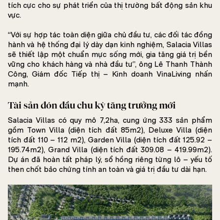
tích cực cho sự phát triển của thị trường bất động sản khu
vực.
“Với sự hợp tác toàn diện giữa chủ đầu tư, các đối tác đồng
hành và hệ thống đại lý dày dạn kinh nghiệm, Salacia Villas
sẽ thiết lập một chuẩn mực sống mới, gia tăng giá trị bền
vững cho khách hàng và nhà đầu tư”, ông Lê Thanh Thành
Công, Giám đốc Tiếp thị – Kinh doanh VinaLiving nhấn
mạnh.
Tài sản đón đầu chu kỳ tăng trưởng mới
Salacia Villas có quy mô 7,2ha, cung ứng 333 sản phẩm
gồm Town Villa (diện tích đất 85m2), Deluxe Villa (diện
tích đất 110 – 112 m2), Garden Villa (diện tích đất 125.92 –
195.74m2), Grand Villa (diện tích đất 309.08 – 419.99m2).
Dự án đã hoàn tất pháp lý, sổ hồng riêng từng lô – yếu tố
then chốt bảo chứng tính an toàn và giá trị đầu tư dài hạn.