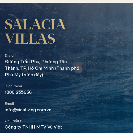
SALACIA
VILLAS
Địa chỉ
Đường Trần Phú,
Phường Tân
Thành, TP. Hồ Chí Minh (Thành phố
Phú Mỹ trước đây)
Điện thoại
1800 255636
Email
info@vinaliving.com.vn
Chủ đầu tư
Công ty TNHH MTV Vũ Việt