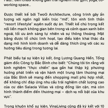
working space…
Được thiết kế bởi TwoG Architecture, công trình gây ấn
tượng với ngôn ngữ kiến trúc “mở”, tôn vinh tinh thần
“resort lifestyle” xuyên suốt dự án. Thiết kế chú trọng kết
nối liền mạch không gian bên trong và cảnh quan xanh bên
ngoài, tối ưu ánh sáng tự nhiên và sự thông thoáng. Mặt
bằng được tổ chức linh hoạt, tạo điều kiện khai thác đa
dạng mô hình kinh doanh và dễ dàng thích ứng với các xu
hướng tiêu dùng trong tương lai.
Phát biểu tại sự kiện ký kết, ông Lương Quang Hiển, Tổng
giám đốc Công ty Bắc Bình cho biết: “Chúng tôi tin rằng với
kinh nghiệm “thực chiến” qua gần hai thập kỷ, phương
hướng phát triển và vận hành một trung tâm thương mại
của Bắc Bình sẽ mang đến shopping mall phù hợp nhất,
để không chỉ đáp ứng nhu cầu trải nghiệm chất lượng cao
của cư dân Salacia Villas và cộng đồng lân cận, mà còn
hình thành điểm đến thương mại – dịch vụ nổi bật của khu
vực”.
Trong khuôn khổ sự kiện, VinaLiving cũng đã ký kết với 10