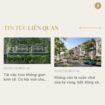
TIN TỨC LIÊN QUAN
03/08/2026
Tin tức
22/07/2026
Tin tức
Tái cấu trúc không gian
Không còn là cuộc chơi
kinh tế: Cơ hội mới cho
của kỳ vọng, bất động sản
bất động sản phía Đông
bước vào chu kỳ tạo dòng
TP.HCM
tiền