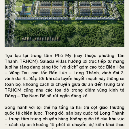
Tọa lạc tại trung tâm Phú Mỹ (nay thuộc phường Tân
Thành, TP.HCM), Salacia Villas hưởng lợi trực tiếp từ mạng
lưới hạ tầng đang tăng tốc “về đích” gồm cao tốc Biên Hòa
– Vũng Tàu, cao tốc Bến Lức – Long Thành, vành đai 3,
vành đai 4… Sắp tới, khi các tuyến huyết mạch này thông xe
toàn bộ, khoảng cách di chuyển giữa dự án đến trung tâm
TP.HCM cũng như các tọa độ trọng điểm vùng kinh tế
Đông – Tây Nam Bộ sẽ rút ngắn đáng kể.
Song hành với lợi thế hạ tầng là hai trụ cột giao thương
quốc tế chiến lược. Trong đó, sân bay quốc tế Long Thành
– trung tâm trung chuyển hàng không quốc tế của khu vực
– cách dự án khoảng 15 phút di chuyển, dự kiến khai thác