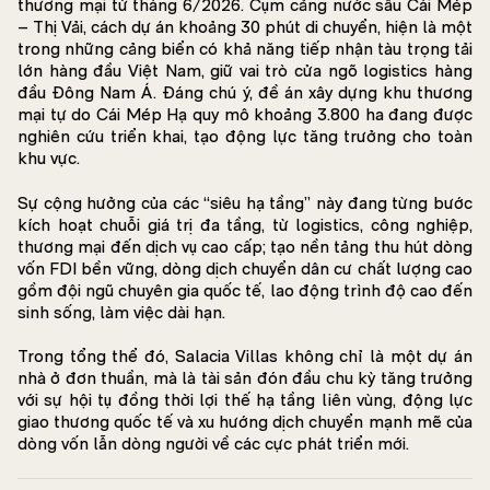
thương mại từ tháng 6/2026. Cụm cảng nước sâu Cái Mép
– Thị Vải, cách dự án khoảng 30 phút di chuyển, hiện là một
trong những cảng biển có khả năng tiếp nhận tàu trọng tải
lớn hàng đầu Việt Nam, giữ vai trò cửa ngõ logistics hàng
đầu Đông Nam Á. Đáng chú ý, đề án xây dựng khu thương
mại tự do Cái Mép Hạ quy mô khoảng 3.800 ha đang được
nghiên cứu triển khai, tạo động lực tăng trưởng cho toàn
khu vực.
Sự cộng hưởng của các “siêu hạ tầng” này đang từng bước
kích hoạt chuỗi giá trị đa tầng, từ logistics, công nghiệp,
thương mại đến dịch vụ cao cấp; tạo nền tảng thu hút dòng
vốn FDI bền vững, dòng dịch chuyển dân cư chất lượng cao
gồm đội ngũ chuyên gia quốc tế, lao động trình độ cao đến
sinh sống, làm việc dài hạn.
Trong tổng thể đó, Salacia Villas không chỉ là một dự án
nhà ở đơn thuần, mà là tài sản đón đầu chu kỳ tăng trưởng
với sự hội tụ đồng thời lợi thế hạ tầng liên vùng, động lực
giao thương quốc tế và xu hướng dịch chuyển mạnh mẽ của
dòng vốn lẫn dòng người về các cực phát triển mới.