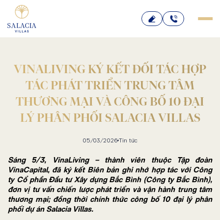
Bỏ
qua
nội
dung
VINALIVING KÝ KẾT ĐỐI TÁC HỢP
TÁC PHÁT TRIỂN TRUNG TÂM
THƯƠNG MẠI VÀ CÔNG BỐ 10 ĐẠI
LÝ PHÂN PHỐI SALACIA VILLAS
05/03/2026
Tin tức
Sáng 5/3, VinaLiving – thành viên thuộc Tập đoàn
VinaCapital, đã ký kết Biên bản ghi nhớ hợp tác với Công
ty Cổ phần Đầu tư Xây dựng Bắc Bình (Công ty Bắc Bình),
đơn vị tư vấn chiến lược phát triển và vận hành trung tâm
thương mại; đồng thời chính thức công bố 10 đại lý phân
phối dự án Salacia Villas.