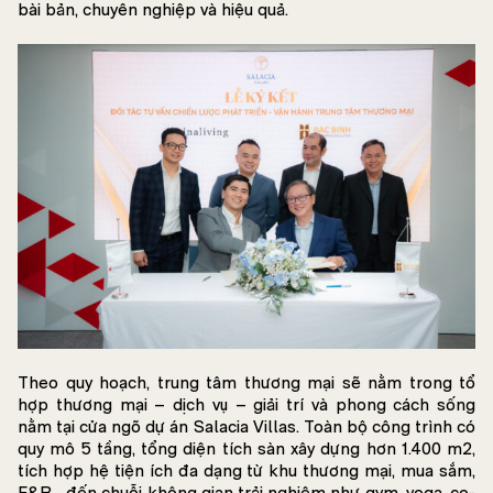
bài bản, chuyên nghiệp và hiệu quả.
Theo quy hoạch, trung tâm thương mại sẽ nằm trong tổ
hợp thương mại – dịch vụ – giải trí và phong cách sống
nằm tại cửa ngõ dự án Salacia Villas. Toàn bộ công trình có
quy mô 5 tầng, tổng diện tích sàn xây dựng hơn 1.400 m2,
tích hợp hệ tiện ích đa dạng từ khu thương mại, mua sắm,
F&B… đến chuỗi không gian trải nghiệm như gym, yoga, co-